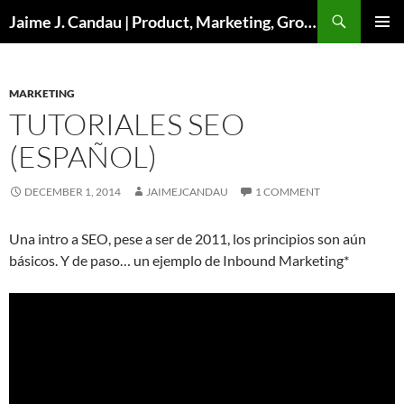
Skip
Search
Jaime J. Candau | Product, Marketing, Growth
to
PRIMAR
content
MENU
MARKETING
TUTORIALES SEO
(ESPAÑOL)
DECEMBER 1, 2014
JAIMEJCANDAU
1 COMMENT
Una intro a SEO, pese a ser de 2011, los principios son aún
básicos. Y de paso… un ejemplo de Inbound Marketing*