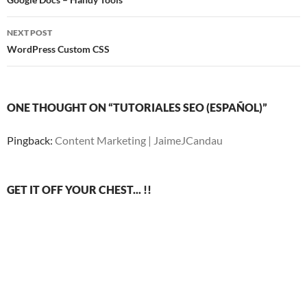
navigation
NEXT POST
WordPress Custom CSS
ONE THOUGHT ON “TUTORIALES SEO (ESPAÑOL)”
Pingback:
Content Marketing | JaimeJCandau
GET IT OFF YOUR CHEST... !!